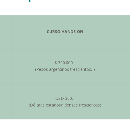
CURSO HANDS ON
$ 300.000.-
(Pesos argentinos trescientos.-)
USD 300.-
(Dólares estadounidenses trescientos)