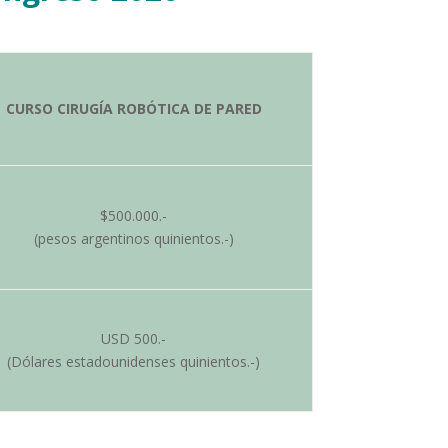
CURSO CIRUGÍA ROBÓTICA DE PARED
$500.000.-
(pesos argentinos quinientos.-)
USD 500.-
(Dólares estadounidenses quinientos.-)