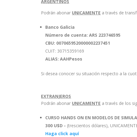
ARGENTINOS
Podrán abonar
UNICAMENTE
a través de trans
Banco Galicia
Número de cuenta: ARS 223746595
CBU: 0070659520000002237451
CUIT: 30715359169
ALIAS: AAHPesos
Si desea conocer su situación respecto a la cuot
EXTRANJEROS
Podrán abonar
UNICAMENTE
a través de los si
CURSO HANDS ON EN MODELOS DE SIMUL
300 U$D -
(trescientos dólares), UNICAMEN
Haga click aquí